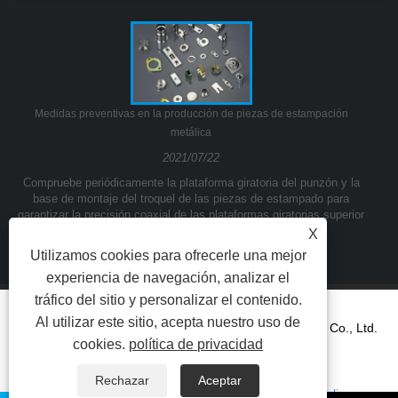
Medidas preventivas en la producción de piezas de estampación
metálica
2021/07/22
Compruebe periódicamente la plataforma giratoria del punzón y la
base de montaje del troquel de las piezas de estampado para
garantizar la precisión coaxial de las plataformas giratorias superior
e inferior.
X
Utilizamos cookies para ofrecerle una mejor
experiencia de navegación, analizar el
tráfico del sitio y personalizar el contenido.
Al utilizar este sitio, acepta nuestro uso de
Copyright © 2021Ningbo Yinzhou Kuangda Trading Co., Ltd.
cookies.
política de privacidad
Todos los derechos reservados.
Rechazar
Aceptar
Enlaces
Sitemap
RSS
XML
Privacy Policy